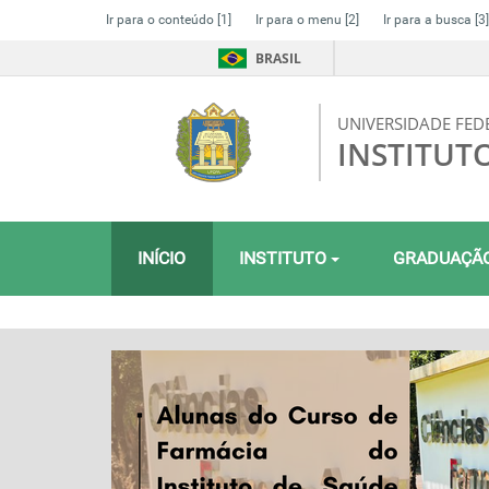
Ir para o conteúdo
[1]
Ir para o menu
[2]
Ir para a busca
[3]
BRASIL
UNIVERSIDADE FED
INSTITUT
INÍCIO
INSTITUTO
GRADUAÇÃ
Previous