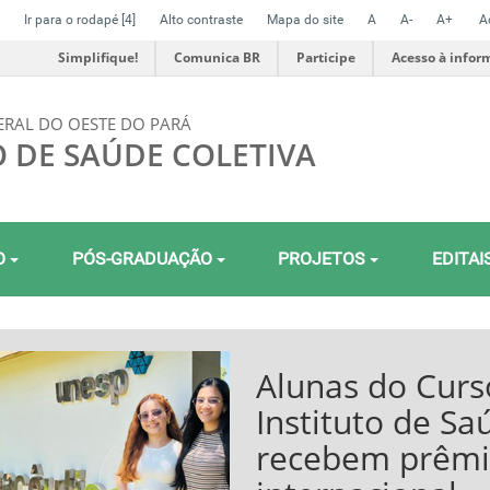
Ir para o rodapé
[4]
Alto contraste
Mapa do site
A
A-
A+
A
Simplifique!
Comunica BR
Participe
Acesso à infor
ERAL DO OESTE DO PARÁ
O DE SAÚDE COLETIVA
O
PÓS-GRADUAÇÃO
PROJETOS
EDITAI
Instituto de Sa
no maior congr
Saúde Coletiva