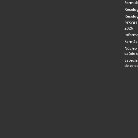
Formulá
Resoluç
Resoluç
RESOLU
2026
Informa
Farmáci
Núcleo 
saúde d
Especia
de tele