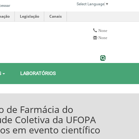
Select Language
▼
cessar
mação
Legislação
Canais
None
None
S
LABORATÓRIOS
Next
úde Coletiva presente
esso brasileiro de